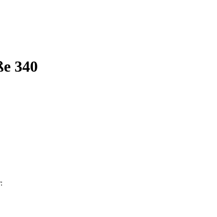
ße 340
: