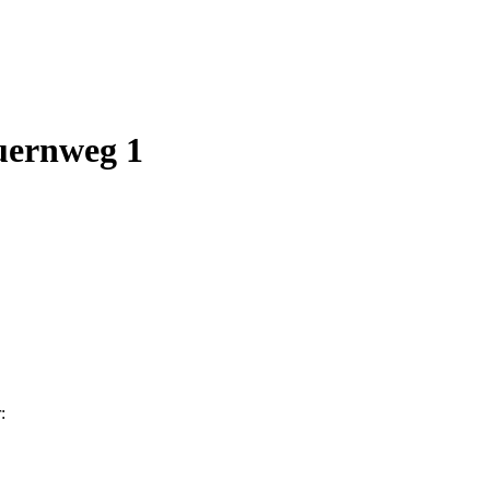
uernweg 1
: