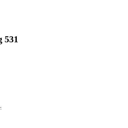
g 531
: