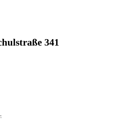
chulstraße 341
: