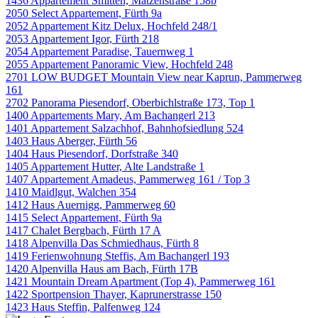
1436 Appartement Smitten, Matzenstraße 158b
2050 Select Appartement, Fürth 9a
2052 Appartement Kitz Delux, Hochfeld 248/1
2053 Appartement Igor, Fürth 218
2054 Appartement Paradise, Tauernweg 1
2055 Appartement Panoramic View, Hochfeld 248
2701 LOW BUDGET Mountain View near Kaprun, Pammerweg
161
2702 Panorama Piesendorf, Oberbichlstraße 173, Top 1
1400 Appartements Mary, Am Bachangerl 213
1401 Appartement Salzachhof, Bahnhofsiedlung 524
1403 Haus Aberger, Fürth 56
1404 Haus Piesendorf, Dorfstraße 340
1405 Appartement Hutter, Alte Landstraße 1
1407 Appartement Amadeus, Pammerweg 161 / Top 3
1410 Maidlgut, Walchen 354
1412 Haus Auernigg, Pammerweg 60
1415 Select Appartement, Fürth 9a
1417 Chalet Bergbach, Fürth 17 A
1418 Alpenvilla Das Schmiedhaus, Fürth 8
1419 Ferienwohnung Steffis, Am Bachangerl 193
1420 Alpenvilla Haus am Bach, Fürth 17B
1421 Mountain Dream Apartment (Top 4), Pammerweg 161
1422 Sportpension Thayer, Kaprunerstrasse 150
1423 Haus Steffin, Palfenweg 124