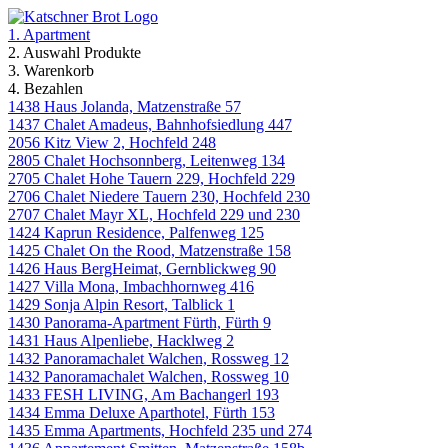
1. Apartment
2. Auswahl Produkte
3. Warenkorb
4. Bezahlen
1438 Haus Jolanda, Matzenstraße 57
1437 Chalet Amadeus, Bahnhofsiedlung 447
2056 Kitz View 2, Hochfeld 248
2805 Chalet Hochsonnberg, Leitenweg 134
2705 Chalet Hohe Tauern 229, Hochfeld 229
2706 Chalet Niedere Tauern 230, Hochfeld 230
2707 Chalet Mayr XL, Hochfeld 229 und 230
1424 Kaprun Residence, Palfenweg 125
1425 Chalet On the Rood, Matzenstraße 158
1426 Haus BergHeimat, Gernblickweg 90
1427 Villa Mona, Imbachhornweg 416
1429 Sonja Alpin Resort, Talblick 1
1430 Panorama-Apartment Fürth, Fürth 9
1431 Haus Alpenliebe, Hacklweg 2
1432 Panoramachalet Walchen, Rossweg 12
1432 Panoramachalet Walchen, Rossweg 10
1433 FESH LIVING, Am Bachangerl 193
1434 Emma Deluxe Aparthotel, Fürth 153
1435 Emma Apartments, Hochfeld 235 und 274